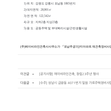
1) 위 치 : 강원도 강릉시 포남동 1065번지
2) 대지면적 : 28,901㎡
3) 연 면 적 : 122,542㎡
4) 규 모 : 지하2층 지상23층
5) 용 도 : 공동주택 및 부대복리시설/근린생활시설
(주)에이비라인건축사사무소가 『포남주공1단지아파트 재건축정비사업
이전글
[공지사항] 에이비라인건축, 창립23주년 행사
다음글
[수주] 성남시 금광동 4071번지 일원 가로주택정비사