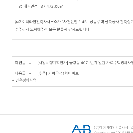
3)
대지면적
: 37,472.00
㎡
㈜
에이비라인건축사사무소가
「
사천선인
S-4BL
공동주택 신축공사 건축설
수주까지 노력해주신 모든 분들께 감사드립니다
.
이전글
[사업시행계획인가] 금광동 4071번지 일원 가로주택정비사
다음글
[수주] 가락우성1차아파트
재건축정비사업
(주)에이비라인건축사사무