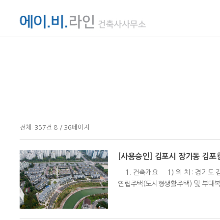
전체:
357
건
8 / 36
페이지
[사용승인] 김포시 장기동 김
1. 건축개요 1) 위 치 : 경기도 김포
연립주택(도시형생활주택) 및 부대복