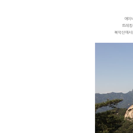
에이
트레킹
북악산에서는